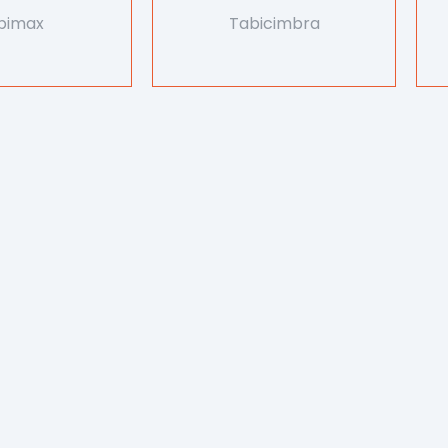
bimax
Tabicimbra