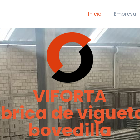
Inicio
Empresa
VIFORTA
brica de viguet
bovedilla