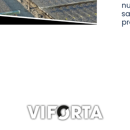
nu
sa
pr